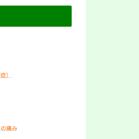
板症）
ての痛み