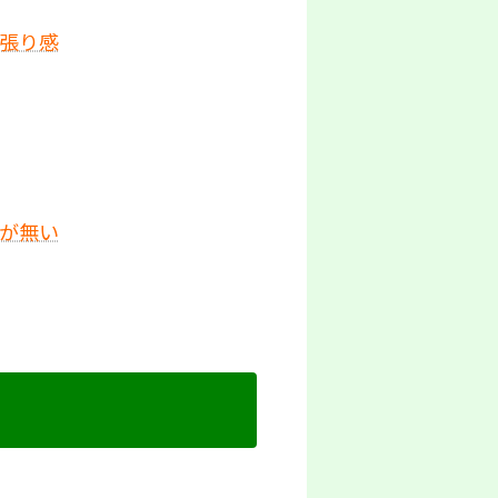
で張り感
覚が無い