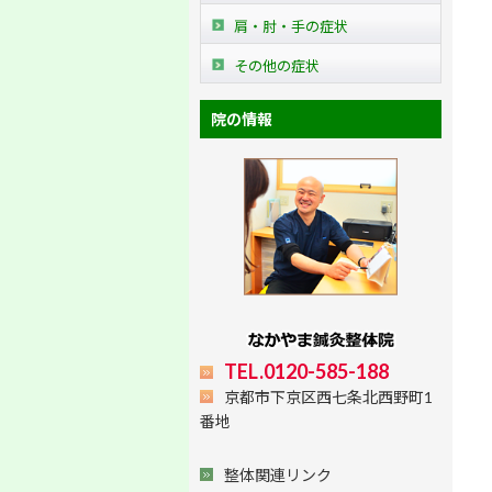
肩・肘・手の症状
その他の症状
院の情報
TEL.0120-585-188
京都市下京区西七条北西野町1
番地
整体関連リンク