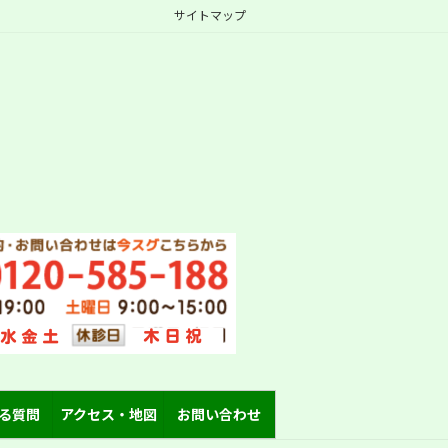
サイトマップ
る質問
アクセス・地図
お問い合わせ