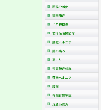
腰椎分離症
顎関節症
半月板損傷
変形性膝関節症
腰椎ヘルニア
膝の痛み
肩こり
頚肩腕症候群
頚椎ヘルニア
腰痛
脊柱管狭窄症
足底筋膜炎