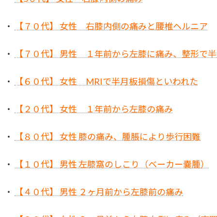
・
【７０代】 女性 右膝内側の痛みと腰椎ヘルニア
・
【７０代】 男性 １年前から左膝に痛み、整形で
・
【６０代】 女性 MRIで半月板損傷といわれた
・
【２０代】 女性 １年前から左膝の痛み
・
【８０代】 女性 膝の痛み、腫脹により歩行困難
・
【１０代】 男性 左膝窩のしこり（ベーカー嚢腫）
・
【４０代】 男性 ２ヶ月前から左膝前の痛み