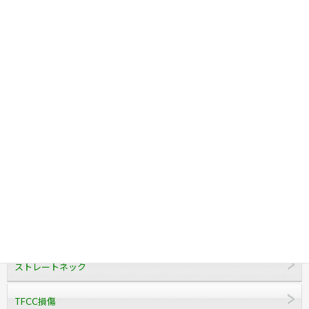
膝の痛み
肩こり
頚肩腕症候群
頚椎ヘルニア
腰痛
脊柱管狭窄症
足底筋膜炎
ストレートネック
TFCC損傷