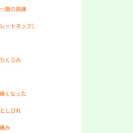
骨～腕の鈍痛
トレートネック）
立ちくらみ
て痛くなった
みとしびれ
痛み