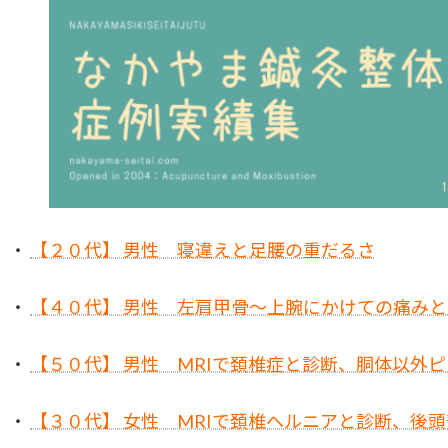
・
【２０代】 男性 寝違えと足腰の重だるさ
・
【４０代】 男性 左肩甲骨～上腕にかけての痛み
・
【５０代】 男性 MRIで頚椎症と診断、胴体以外
・
【３０代】 女性 MRIで頚椎ヘルニアと診断、後