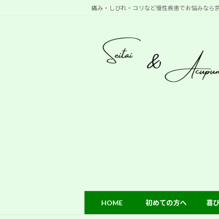
コ
ナ
痛み・しびれ・コリなど慢性疾患でお悩みなら
ン
ビ
テ
ゲ
ン
ー
ツ
シ
へ
ョ
ス
ン
キ
に
ッ
移
プ
動
HOME
初めての方へ
喜