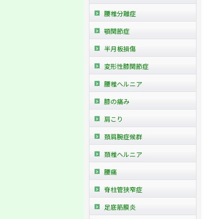
腰椎分離症
顎関節症
半月板損傷
変形性膝関節症
腰椎ヘルニア
膝の痛み
肩こり
頚肩腕症候群
頚椎ヘルニア
腰痛
脊柱管狭窄症
足底筋膜炎