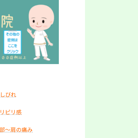
としびれ
ピリピリ感
頭部～肩の痛み