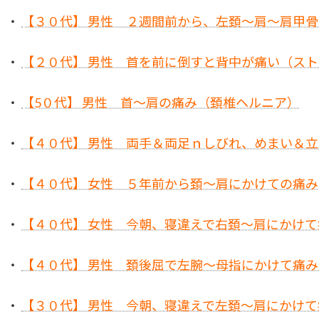
・
【３０代】 男性 ２週間前から、左頚～肩～肩甲
・
【２０代】 男性 首を前に倒すと背中が痛い（ス
・
【5０代】 男性 首～肩の痛み（頚椎ヘルニア）
・
【４０代】 男性 両手＆両足ｎしびれ、めまい＆
・
【４０代】 女性 ５年前から頚～肩にかけての痛み
・
【４０代】 女性 今朝、寝違えで右頚～肩にかけ
・
【４０代】 男性 頚後屈で左腕～母指にかけて痛
・
【３０代】 男性 今朝、寝違えで左頚～肩にかけて